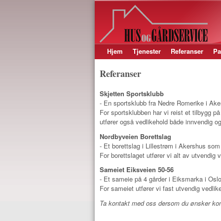
HUS OG
GÅRDSERVICE
Hjem
Tjenester
Referanser
Pa
Hovedmeny
Referanser
Skjetten Sportsklubb
- En sportsklubb fra Nedre Romerike i Ake
For sportsklubben har vi reist et tilbygg p
utfører også vedlikehold både innvendig og
Nordbyveien Borettslag
- Et borettslag i Lillestrøm i Akershus som 
For borettslaget utfører vi alt av utvendig
Sameiet Eiksveien 50-56
- Et sameie på 4 gårder i Eiksmarka i Oslo
For sameiet utfører vi fast utvendig vedlik
Ta kontakt med oss dersom du ønsker konta