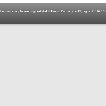
t innhold er opphavsrettslig beskyttet. © Hus og Gårdservice AS, org nr: 913 020 6