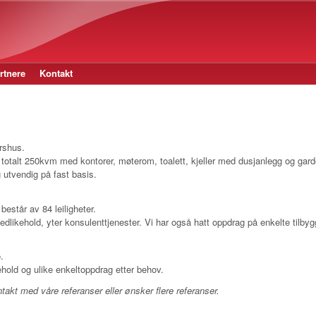
Hopp til hovedinnhold
rtnere
Kontakt
rshus.
å totalt 250kvm med kontorer, møterom, toalett, kjeller med dusjanlegg og gard
 utvendig på fast basis.
består av 84 leiligheter.
 vedlikehold, yter konsulenttjenester. Vi har også hatt oppdrag på enkelte tilby
.
ehold og ulike enkeltoppdrag etter behov.
kt med våre referanser eller ønsker flere referanser.